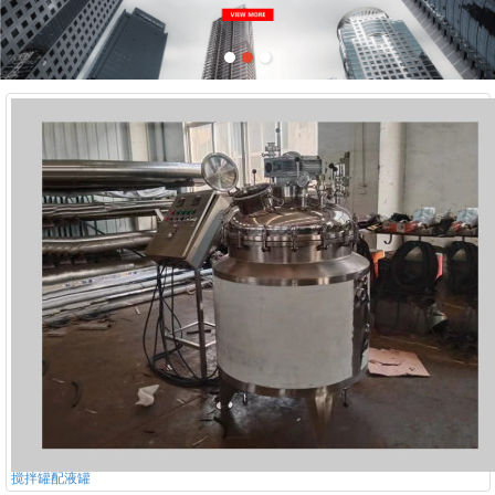
搅拌罐配液罐