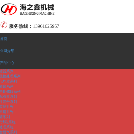
服务热线：
13961625957
首页
公司介绍
产品中心
滤器系列
蔬预处理系列
化均质系列
酵罐系列
锈钢储罐系列
配煮浆系列
拌混合系列
应釜系列
层锅系列
菌系列
IP清洗系统
处理系统
空脱气系列