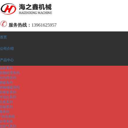
服务热线：
13961625957
首页
公司介绍
产品中心
滤器系列
蔬预处理系列
化均质系列
酵罐系列
锈钢储罐系列
配煮浆系列
拌混合系列
应釜系列
层锅系列
菌系列
IP清洗系统
处理系统
空脱气系列