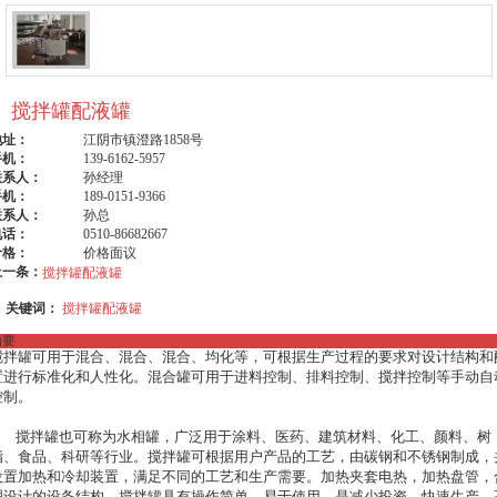
搅拌罐配液罐
地址：
江阴市镇澄路1858号
手机：
139-6162-5957
联系人：
孙经理
手机：
189-0151-9366
联系人：
孙总
电话：
0510-86682667
价格：
价格面议
上一条：
搅拌罐配液罐
关键词：
搅拌罐配液罐
摘要
搅拌罐可用于混合、混合、混合、均化等，可根据生产过程的要求对设计结构和
置进行标准化和人性化。混合罐可用于进料控制、排料控制、搅拌控制等手动自
制。

泛用于涂料、医药、建筑材料、化工、颜料、树
脂、食品、科研等行业。搅拌罐可根据用户产品的工艺，由碳钢和不锈钢制成，
设置加热和冷却装置，满足不同的工艺和生产需要。加热夹套电热，加热盘管，