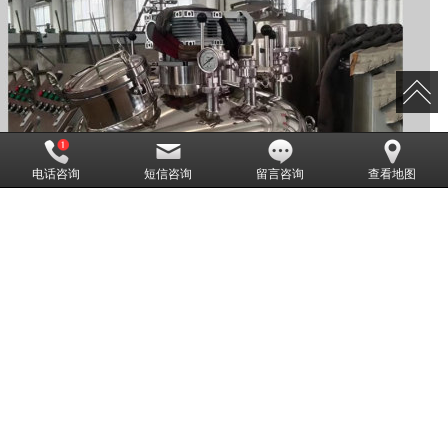
电话咨询
短信咨询
留言咨询
查看地图
拌罐配液罐
江阴海之鑫机械科技有限公司,专营
制药设备系列
cip清洗系统
不锈钢储罐
不锈
钢发酵罐
反应釜
食品饮料生产线
乳化罐
浓配稀配系统
等业务,有意向的客户请
咨询我们，联系电话：
13961625957
CopyRight © 版权所有:
江阴海之鑫机械科技有限公司
网站地图
XML
备案号:
苏I
CP备2025159041号-1